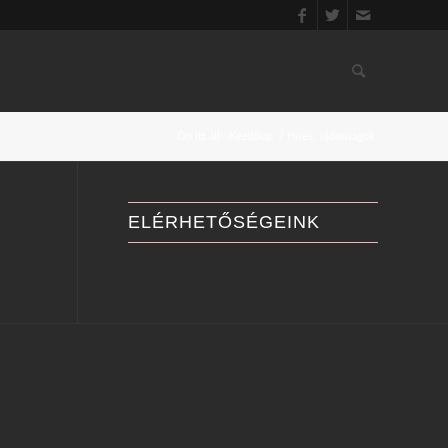
Ön itt áll:
Kezdőlap
/
Hírek, újdonságok
ELÉRHETŐSÉGEINK