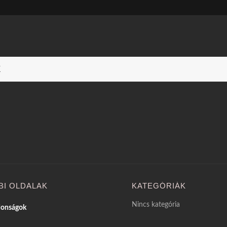
k
BI OLDALAK
KATEGÓRIÁK
Nincs kategória
donságok